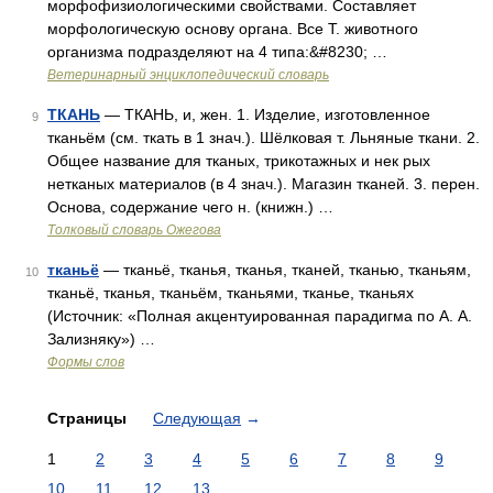
морфофизиологическими свойствами. Составляет
морфологическую основу органа. Все Т. животного
организма подразделяют на 4 типа:&#8230; …
Ветеринарный энциклопедический словарь
ТКАНЬ
— ТКАНЬ, и, жен. 1. Изделие, изготовленное
9
тканьём (см. ткать в 1 знач.). Шёлковая т. Льняные ткани. 2.
Общее название для тканых, трикотажных и нек рых
нетканых материалов (в 4 знач.). Магазин тканей. 3. перен.
Основа, содержание чего н. (книжн.) …
Толковый словарь Ожегова
тканьё
— тканьё, тканья, тканья, тканей, тканью, тканьям,
10
тканьё, тканья, тканьём, тканьями, тканье, тканьях
(Источник: «Полная акцентуированная парадигма по А. А.
Зализняку») …
Формы слов
Страницы
Следующая
→
1
2
3
4
5
6
7
8
9
10
11
12
13