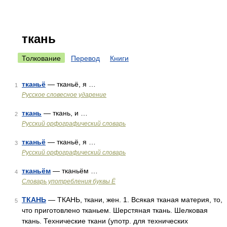
ткань
Толкование
Перевод
Книги
тканьё
— тканьё, я …
1
Русское словесное ударение
ткань
— ткань, и …
2
Русский орфографический словарь
тканьё
— тканьё, я …
3
Русский орфографический словарь
тканьём
— тканьём …
4
Словарь употребления буквы Ё
ТКАНЬ
— ТКАНЬ, ткани, жен. 1. Всякая тканая материя, то,
5
что приготовлено тканьем. Шерстяная ткань. Шелковая
ткань. Технические ткани (употр. для технических