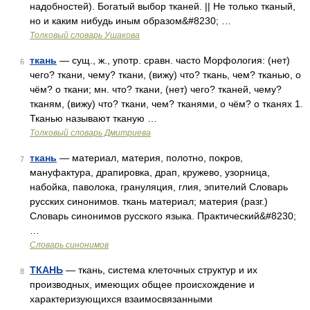
надобностей). Богатый выбор тканей. || Не только тканый,
но и каким нибудь иным образом&#8230; …
Толковый словарь Ушакова
ткань
— сущ., ж., употр. сравн. часто Морфология: (нет)
6
чего? ткани, чему? ткани, (вижу) что? ткань, чем? тканью, о
чём? о ткани; мн. что? ткани, (нет) чего? тканей, чему?
тканям, (вижу) что? ткани, чем? тканями, о чём? о тканях 1.
Тканью называют тканую …
Толковый словарь Дмитриева
ткань
— материал, материя, полотно, покров,
7
мануфактура, драпировка, драп, кружево, узорница,
набойка, паволока, грануляция, глия, эпителий Словарь
русских синонимов. ткань материал; материя (разг.)
Словарь синонимов русского языка. Практический&#8230;
…
Словарь синонимов
ТКАНЬ
— ткань, система клеточных структур и их
8
производных, имеющих общее происхождение и
характеризующихся взаимосвязанными